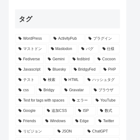
タグ
WordPress
ActivityPub
プラグイン
マストドン
Mastodon
バグ
仕様
Fediverse
Gemini
fedibird
Cocoon
Javascript
Bluesky
BridgyFed
PHP
テスト
検索
HTML
ハッシュタグ
css
Bridgy
Gravatar
ブラウザ
Test for tags with spaces
エラー
YouTube
Google
追加CSS
ISP
数式
Friends
Windows
Edge
Twitter
リビジョン
JSON
ChatGPT