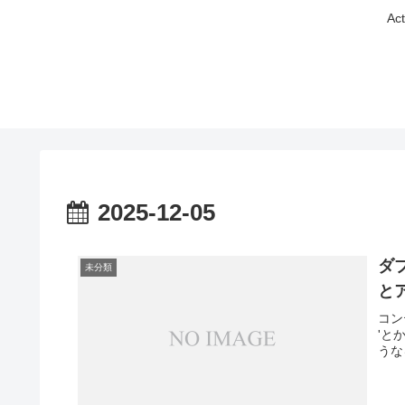
A
2025-12-05
ダ
未分類
と
コンテ
'と
うな