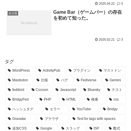
2025.04.22
3
Game Bar（ゲームバー）の存在
未分類
を初めて知った。
2025.02.21
3
タグ
WordPress
ActivityPub
プラグイン
マストドン
Mastodon
仕様
バグ
Fediverse
Gemini
fedibird
Cocoon
Javascript
Bluesky
テスト
BridgyFed
PHP
HTML
検索
css
ハッシュタグ
エラー
YouTube
Bridgy
Gravatar
ブラウザ
Test for tags with spaces
追加CSS
Google
スラッグ
ISP
数式