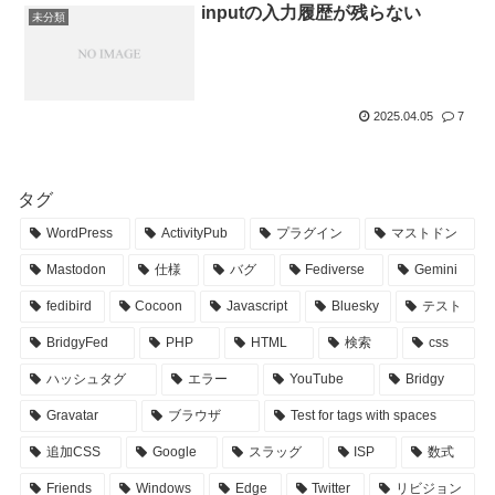
inputの入力履歴が残らない
未分類
2025.04.05
7
タグ
WordPress
ActivityPub
プラグイン
マストドン
Mastodon
仕様
バグ
Fediverse
Gemini
fedibird
Cocoon
Javascript
Bluesky
テスト
BridgyFed
PHP
HTML
検索
css
ハッシュタグ
エラー
YouTube
Bridgy
Gravatar
ブラウザ
Test for tags with spaces
追加CSS
Google
スラッグ
ISP
数式
Friends
Windows
Edge
Twitter
リビジョン