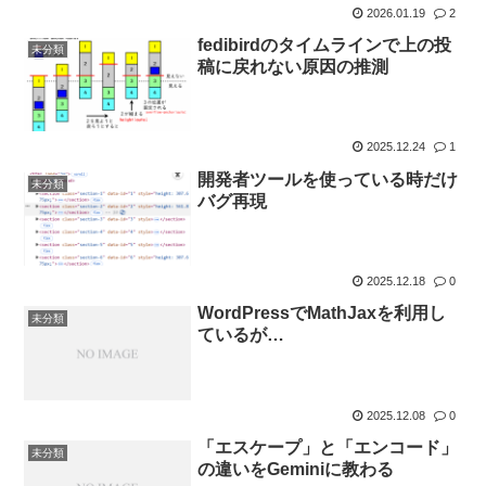
2026.01.19
2
fedibirdのタイムラインで上の投
未分類
稿に戻れない原因の推測
2025.12.24
1
開発者ツールを使っている時だけ
未分類
バグ再現
2025.12.18
0
WordPressでMathJaxを利用し
未分類
ているが…
2025.12.08
0
「エスケープ」と「エンコード」
未分類
の違いをGeminiに教わる