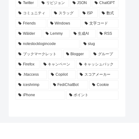
Twitter
リビジョン
JSON
ChatGPT
コミュニティ
スラッグ
ISP
数式
Friends
Windows
文字コード
Wälder
Lemmy
生成AI
RSS
notestocklogincode
slug
ブックマークレット
Blogger
グループ
Firefox
キャンペーン
キャッシュバック
.htaccess
Copilot
スコアメーカー
iceshrimp
FediChatBot
Cookie
iPhone
ポイント