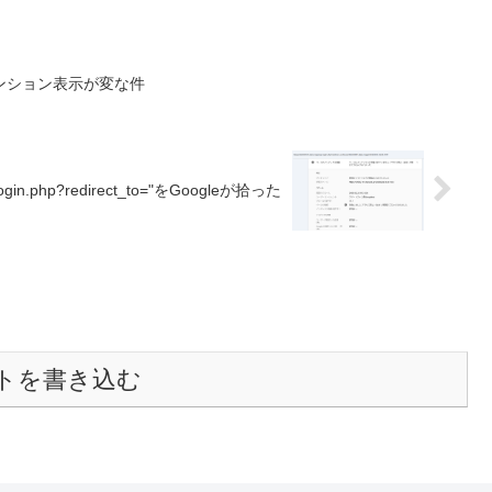
ンション表示が変な件
login.php?redirect_to="をGoogleが拾った
トを書き込む