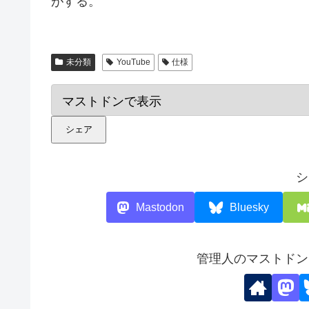
がする。
未分類
YouTube
仕様
シェア
シ
Mastodon
Bluesky
管理人のマストドン