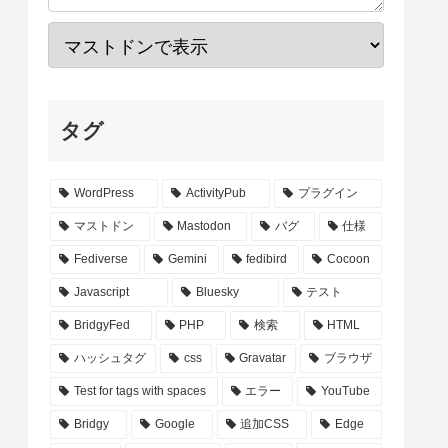
タグ
WordPress
ActivityPub
プラグイン
マストドン
Mastodon
バグ
仕様
Fediverse
Gemini
fedibird
Cocoon
Javascript
Bluesky
テスト
BridgyFed
PHP
検索
HTML
ハッシュタグ
css
Gravatar
ブラウザ
Test for tags with spaces
エラー
YouTube
Bridgy
Google
追加CSS
Edge