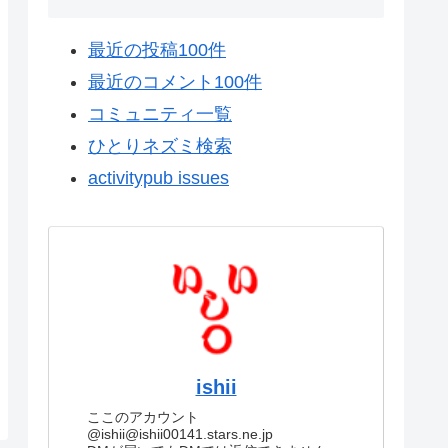
最近の投稿100件
最近のコメント100件
コミュニティ一覧
ひとりネズミ検索
activitypub issues
ishii
ここのアカウント
@ishii@ishii00141.stars.ne.jp