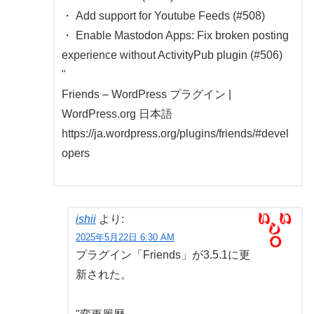
・ Add support for Youtube Feeds (#508)
・ Enable Mastodon Apps: Fix broken posting
experience without ActivityPub plugin (#506)
"
Friends – WordPress プラグイン |
WordPress.org 日本語
https://ja.wordpress.org/plugins/friends/#devel
opers
ishii
より:
2025年5月22日 6:30 AM
プラグイン「Friends」が3.5.1に更
新された。