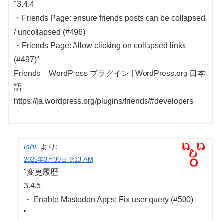
"3.4.4
・Friends Page: ensure friends posts can be collapsed
/ uncollapsed (#496)
・Friends Page: Allow clicking on collapsed links
(#497)"
Friends – WordPress プラグイン | WordPress.org 日本
語
https://ja.wordpress.org/plugins/friends/#developers
ishii
より:
2025年3月30日 9:13 AM
"変更履歴
3.4.5
・ Enable Mastodon Apps: Fix user query (#500)
"