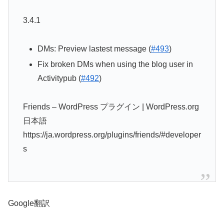
3.4.1
DMs: Preview lastest message (
#493
)
Fix broken DMs when using the blog user in
Activitypub (
#492
)
Friends – WordPress プラグイン | WordPress.org
日本語
https://ja.wordpress.org/plugins/friends/#developer
s
Google翻訳