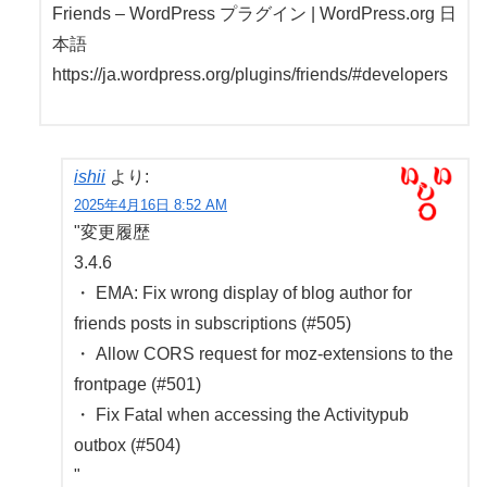
Friends – WordPress プラグイン | WordPress.org 日
本語
https://ja.wordpress.org/plugins/friends/#developers
ishii
より:
2025年4月16日 8:52 AM
"変更履歴
3.4.6
・ EMA: Fix wrong display of blog author for
friends posts in subscriptions (#505)
・ Allow CORS request for moz-extensions to the
frontpage (#501)
・ Fix Fatal when accessing the Activitypub
outbox (#504)
"