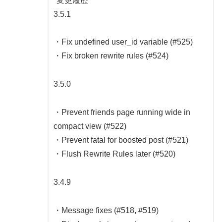
"変更履歴
3.5.1
・Fix undefined user_id variable (#525)
・Fix broken rewrite rules (#524)
3.5.0
・Prevent friends page running wide in
compact view (#522)
・Prevent fatal for boosted post (#521)
・Flush Rewrite Rules later (#520)
3.4.9
・Message fixes (#518, #519)