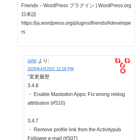
Friends – WordPress プラグイン | WordPress.org
日本語
https://ja.wordpress.org/plugins/friends/#develope
rs
ishii
より:
2025年4月25日 12:18 PM
"変更履歴
3.4.8
・ Enable Mastodon Apps: Fix wrong reblog
attribution (#510)
3.4.7
・ Remove profile link from the Activitypub
Follower e-mail (#507)