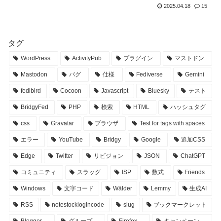
2025.04.18
15
タグ
WordPress
ActivityPub
プラグイン
マストドン
Mastodon
バグ
仕様
Fediverse
Gemini
fedibird
Cocoon
Javascript
Bluesky
テスト
BridgyFed
PHP
検索
HTML
ハッシュタグ
css
Gravatar
ブラウザ
Test for tags with spaces
エラー
YouTube
Bridgy
Google
追加CSS
Edge
Twitter
リビジョン
JSON
ChatGPT
コミュニティ
スラッグ
ISP
数式
Friends
Windows
文字コード
Wälder
Lemmy
生成AI
RSS
notestocklogincode
slug
ブックマークレット
Blogger
グループ
Firefox
キャンペーン